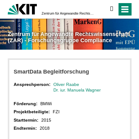
suchen
Zentrum für Angewandte Rechtswissenschaft (ZAR) - Forschungsgruppe Compliance
Zentrum für Angewandte Rechtswissenschaft
(ZAR) - Forschungsgruppe Compliance
SmartData Begleitforschung
Ansprechperson:
Oliver Raabe
Dr. iur. Manuela Wagner
Förderung:
BMWi
Projektbeteiligte:
FZI
Starttermin:
2015
Endtermin:
2018